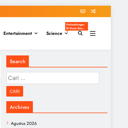
Perkembangan
Di Dunia Ilmu
Entertainment
Science
Pengetahuan
Populer
Search
Cari
untuk:
Archives
Agustus 2026