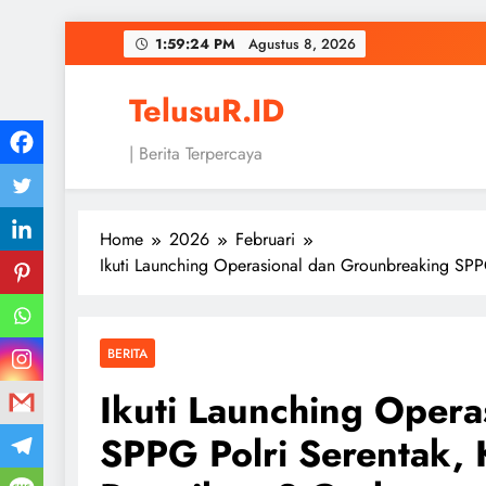
Skip
1:59:24 PM
Agustus 8, 2026
to
content
TelusuR.ID
| Berita Terpercaya
Home
2026
Februari
Ikuti Launching Operasional dan Grounbreaking SP
BERITA
Ikuti Launching Oper
SPPG Polri Serentak,