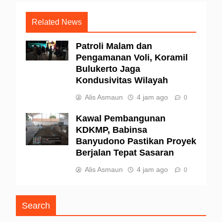
Related News
Patroli Malam dan
Pengamanan Voli, Koramil
Bulukerto Jaga
Kondusivitas Wilayah
Alis Asmaun
4 jam ago
0
Kawal Pembangunan
KDKMP, Babinsa
Banyudono Pastikan Proyek
Berjalan Tepat Sasaran
Alis Asmaun
4 jam ago
0
Search