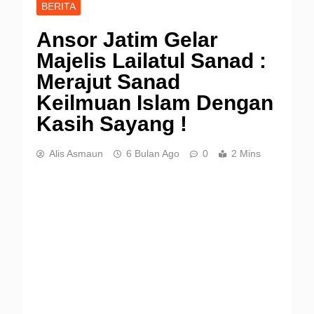
BERITA
Ansor Jatim Gelar
Majelis Lailatul Sanad :
Merajut Sanad
Keilmuan Islam Dengan
Kasih Sayang !
Alis Asmaun
6 Bulan Ago
0
2 Mins