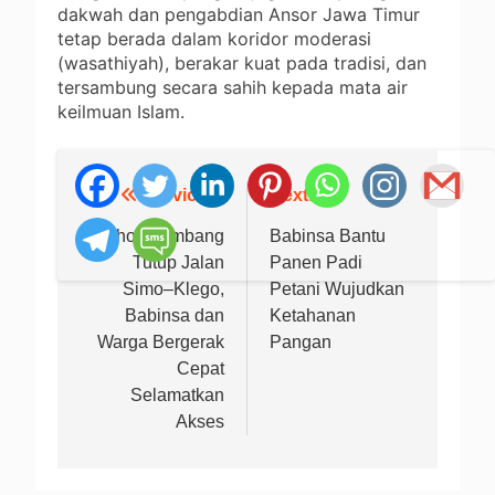
dakwah dan pengabdian Ansor Jawa Timur
tetap berada dalam koridor moderasi
(wasathiyah), berakar kuat pada tradisi, dan
tersambung secara sahih kepada mata air
keilmuan Islam.
Previous:
Next:
Navigasi
pos
Pohon Tumbang
Babinsa Bantu
Tutup Jalan
Panen Padi
Simo–Klego,
Petani Wujudkan
Babinsa dan
Ketahanan
Warga Bergerak
Pangan
Cepat
Selamatkan
Akses