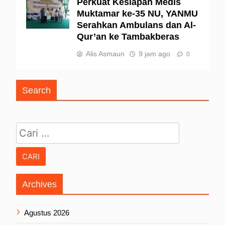
Perkuat Kesiapan Medis
Muktamar ke-35 NU, YANMU
Serahkan Ambulans dan Al-
Qur’an ke Tambakberas
Alis Asmaun
9 jam ago
0
Search
Cari untuk:
Archives
Agustus 2026