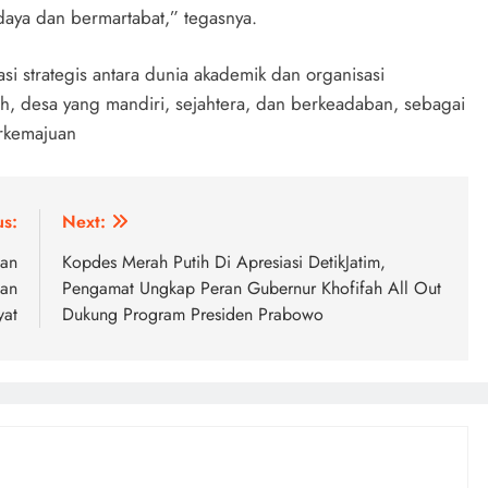
ya dan bermartabat,” tegasnya.
si strategis antara dunia akademik dan organisasi
, desa yang mandiri, sejahtera, dan berkeadaban, sebagai
erkemajuan
us:
Next:
nan
Kopdes Merah Putih Di Apresiasi DetikJatim,
ian
Pengamat Ungkap Peran Gubernur Khofifah All Out
yat
Dukung Program Presiden Prabowo