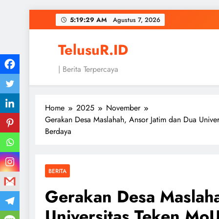
Skip
5:19:30 AM
Agustus 7, 2026
to
content
TelusuR.ID
| Berita Terpercaya
Home
2025
November
Gerakan Desa Maslahah, Ansor Jatim dan Dua Unive
Berdaya
BERITA
Gerakan Desa Maslaha
Universitas Teken MoU