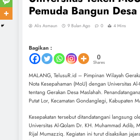
Pemuda Bangun Desa 
Alis Asmaun
9 Bulan Ago
0
4 Mins
Bagikan :
0
Shares
MALANG, TelusuR.id – Pimpinan Wilayah Gerak
Nota Kesepahaman (MoU) dengan Universitas Al-Q
tentang Gerakan Desa Maslahah. Penandatangana
Putat Lor, Kecamatan Gondanglegi, Kabupaten Ma
Kesepakatan tersebut ditandatangani langsung ol
Universitas Al-Qolam Dr. KH. Muhammad Adib, M.
Rijal Mumazziq. Kegiatan ini turut disaksikan jaj