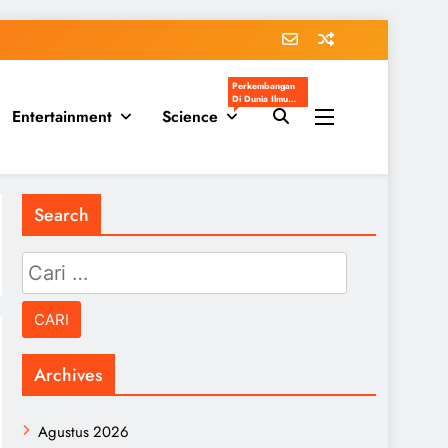
Perkembangan
Di Dunia Ilmu
Entertainment
Science
Pengetahuan
Populer
Search
Cari
untuk:
Archives
Agustus 2026