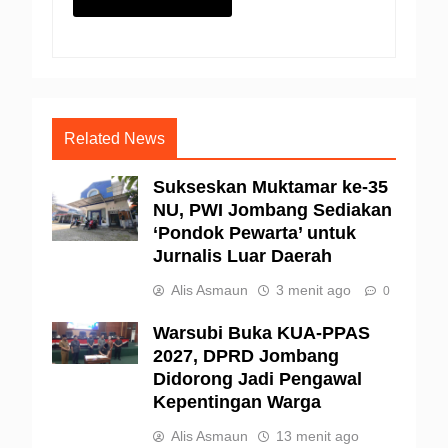
Related News
Sukseskan Muktamar ke-35
NU, PWI Jombang Sediakan
‘Pondok Pewarta’ untuk
Jurnalis Luar Daerah
Alis Asmaun
3 menit ago
0
Warsubi Buka KUA-PPAS
2027, DPRD Jombang
Didorong Jadi Pengawal
Kepentingan Warga
Alis Asmaun
13 menit ago