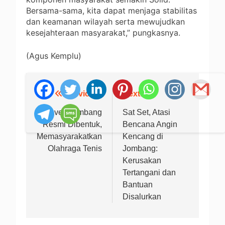
Bersama-sama, kita dapat menjaga stabilitas
dan keamanan wilayah serta mewujudkan
kesejahteraan masyarakat,” pungkasnya.
(Agus Kemplu)
Previous:
Next:
Navigasi
pos
Baveti Jombang
Sat Set, Atasi
Resmi Dibentuk,
Bencana Angin
Memasyarakatkan
Kencang di
Olahraga Tenis
Jombang:
Kerusakan
Tertangani dan
Bantuan
Disalurkan