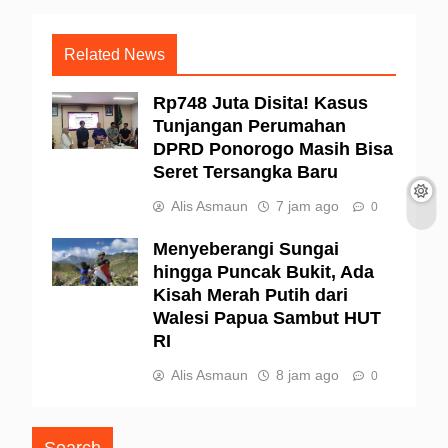
Related News
Rp748 Juta Disita! Kasus
Tunjangan Perumahan
DPRD Ponorogo Masih Bisa
Seret Tersangka Baru
Alis Asmaun
7 jam ago
0
Menyeberangi Sungai
hingga Puncak Bukit, Ada
Kisah Merah Putih dari
Walesi Papua Sambut HUT
RI
Alis Asmaun
8 jam ago
0
Search