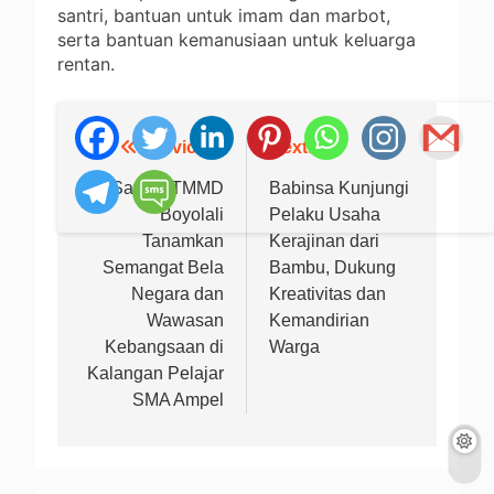
santri, bantuan untuk imam dan marbot,
serta bantuan kemanusiaan untuk keluarga
rentan.
Previous:
Next:
Navigasi
pos
Satgas TMMD
Babinsa Kunjungi
Boyolali
Pelaku Usaha
Tanamkan
Kerajinan dari
Semangat Bela
Bambu, Dukung
Negara dan
Kreativitas dan
Wawasan
Kemandirian
Kebangsaan di
Warga
Kalangan Pelajar
SMA Ampel