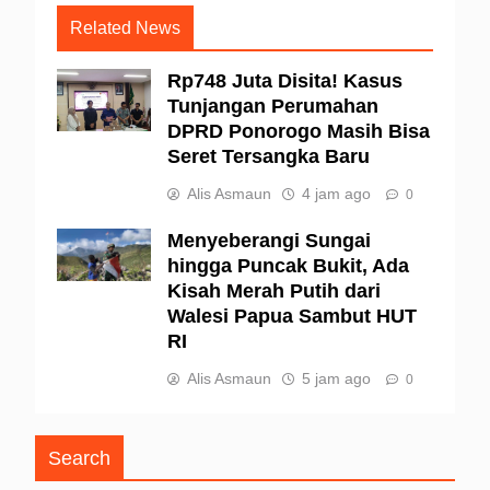
Related News
Rp748 Juta Disita! Kasus
Tunjangan Perumahan
DPRD Ponorogo Masih Bisa
Seret Tersangka Baru
Alis Asmaun
4 jam ago
0
Menyeberangi Sungai
hingga Puncak Bukit, Ada
Kisah Merah Putih dari
Walesi Papua Sambut HUT
RI
Alis Asmaun
5 jam ago
0
Search