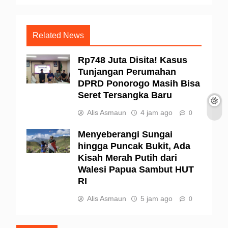
Related News
Rp748 Juta Disita! Kasus
Tunjangan Perumahan
DPRD Ponorogo Masih Bisa
Seret Tersangka Baru
Alis Asmaun
4 jam ago
0
Menyeberangi Sungai
hingga Puncak Bukit, Ada
Kisah Merah Putih dari
Walesi Papua Sambut HUT
RI
Alis Asmaun
5 jam ago
0