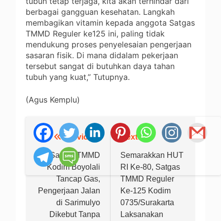
tubuh tetap terjaga, kita akan terhindar dari
berbagai gangguan kesehatan. Langkah
membagikan vitamin kepada anggota Satgas
TMMD Reguler ke125 ini, paling tidak
mendukung proses penyelesaian pengerjaan
sasaran fisik. Di mana didalam pekerjaan
tersebut sangat di butuhkan daya tahan
tubuh yang kuat,” Tutupnya.
(Agus Kemplu)
Previous:
Next:
Navigasi
pos
Satgas TMMD
Semarakkan HUT
Kodim Boyolali
RI Ke-80, Satgas
Tancap Gas,
TMMD Reguler
Pengerjaan Jalan
Ke-125 Kodim
di Sarimulyo
0735/Surakarta
Dikebut Tanpa
Laksanakan