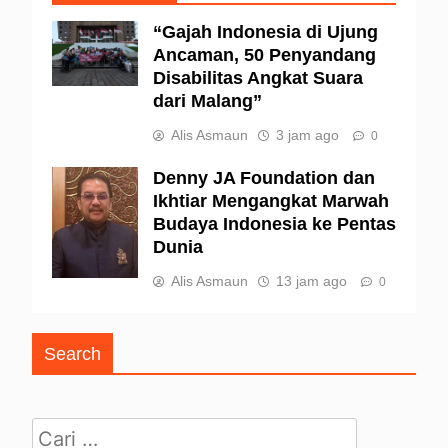
“Gajah Indonesia di Ujung
Ancaman, 50 Penyandang
Disabilitas Angkat Suara
dari Malang”
Alis Asmaun
3 jam ago
0
Denny JA Foundation dan
Ikhtiar Mengangkat Marwah
Budaya Indonesia ke Pentas
Dunia
Alis Asmaun
13 jam ago
0
Search
Cari untuk: