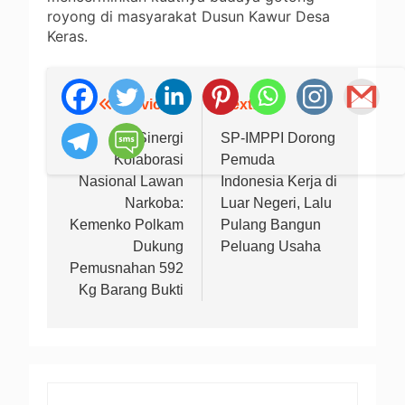
royong di masyarakat Dusun Kawur Desa
Keras.
Previous:
Next:
Navigasi
pos
Sinergi
SP-IMPPI Dorong
Kolaborasi
Pemuda
Nasional Lawan
Indonesia Kerja di
Narkoba:
Luar Negeri, Lalu
Kemenko Polkam
Pulang Bangun
Dukung
Peluang Usaha
Pemusnahan 592
Kg Barang Bukti