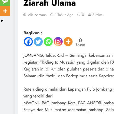
Ziarah Ulama
Alis Asmaun
1 Tahun Ago
0
6 Mins
Bagikan :
0
Shares
JOMBANG, TelusuR.id – Semangat kebersamaan d
kegiatan “Riding to Muassis” yang digelar ole
Kegiatan ini diikuti oleh puluhan peserta dan dih
Salmanudin Yazid, dan Forkopimda serta Kapolr
Rute riding dimulai dari Lapangan Pulo Jombang
yang terdiri dari
MWCNU PAC Jombang Kota, PAC ANSOR Jombang 
Fatayat dan Muslimat se kecamatan Jombang. Sel