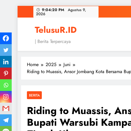
Skip
9:04:21 PM
Agustus 9, 2026
to
content
TelusuR.ID
| Berita Terpercaya
Home
2025
Juni
Riding to Muassis, Ansor Jombang Kota Bersama Bup
BERITA
Riding to Muassis, A
Bupati Warsubi Kampa