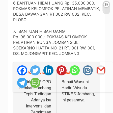
6 BANTUAN HIBAH UANG Rp. 35.000.000,-
POKMAS KELOMPOK PELATIHAN MEMBATIK,
DESA BAWANGAN RT.002 RW 002, KEC.
PLOSO
7. BANTUAN HIBAH UANG
Rp. 98.000.000,- POKMAS KELOMPOK
PELATIHAN BUNGA JOMBANG JL.
SOEKARNO HATTA NO. 21 RT. 001 RW. 001,
DS. MOJONGAPIT KEC. JOMBANG
Previous:
Next:
Navigasi
pos
Hadirkan 32 OPD
Bupati Warsubi
Pemkab Jombang
Hadiri Wisuda
Tepis Tudingan
STIKES Jombang,
Adanya Isu
ini pesannya
Intervensi dan
Permintaan