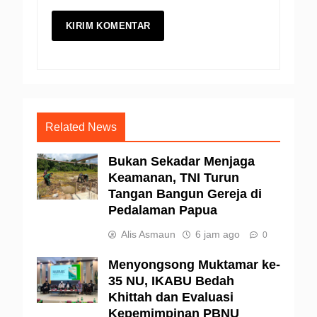
Related News
Bukan Sekadar Menjaga
Keamanan, TNI Turun
Tangan Bangun Gereja di
Pedalaman Papua
Alis Asmaun
6 jam ago
0
Menyongsong Muktamar ke-
35 NU, IKABU Bedah
Khittah dan Evaluasi
Kepemimpinan PBNU