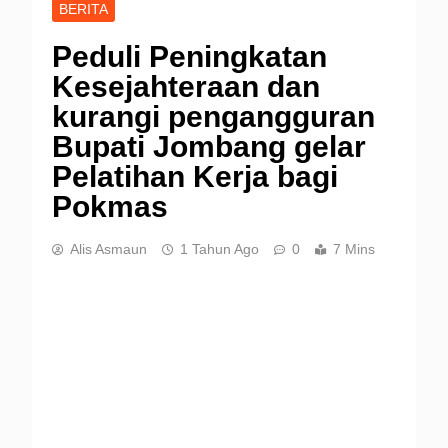
BERITA
Peduli Peningkatan
Kesejahteraan dan
kurangi pengangguran
Bupati Jombang gelar
Pelatihan Kerja bagi
Pokmas
Alis Asmaun
1 Tahun Ago
0
7 Mins