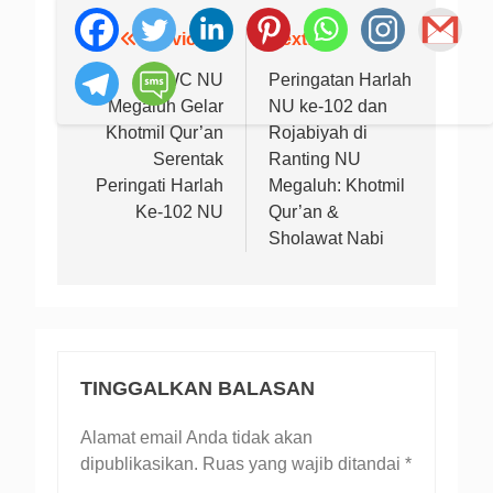
Previous:
Next:
Navigasi
pos
MWC NU
Peringatan Harlah
Megaluh Gelar
NU ke-102 dan
Khotmil Qur’an
Rojabiyah di
Serentak
Ranting NU
Peringati Harlah
Megaluh: Khotmil
Ke-102 NU
Qur’an &
Sholawat Nabi
TINGGALKAN BALASAN
Alamat email Anda tidak akan
dipublikasikan.
Ruas yang wajib ditandai
*