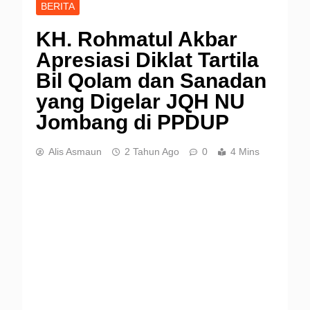
BERITA
KH. Rohmatul Akbar
Apresiasi Diklat Tartila
Bil Qolam dan Sanadan
yang Digelar JQH NU
Jombang di PPDUP
Alis Asmaun
2 Tahun Ago
0
4 Mins