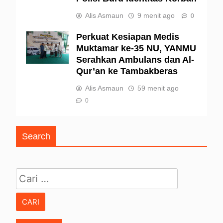
Alis Asmaun
9 menit ago
0
Perkuat Kesiapan Medis
Muktamar ke-35 NU, YANMU
Serahkan Ambulans dan Al-
Qur’an ke Tambakberas
Alis Asmaun
59 menit ago
0
Search
Cari untuk: