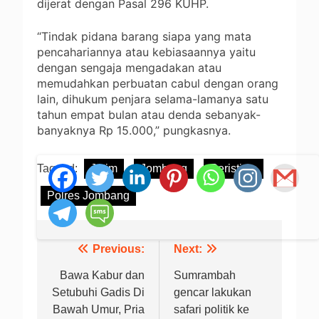
dijerat dengan Pasal 296 KUHP.
“Tindak pidana barang siapa yang mata
pencahariannya atau kebiasaannya yaitu
dengan sengaja mengadakan atau
memudahkan perbuatan cabul dengan orang
lain, dihukum penjara selama-lamanya satu
tahun empat bulan atau denda sebanyak-
banyaknya Rp 15.000,” pungkasnya.
Tagged:
Jatim
Jombang
Peristiwa
Polres Jombang
Previous:
Next:
Navigasi
pos
Bawa Kabur dan
Sumrambah
Setubuhi Gadis Di
gencar lakukan
Bawah Umur, Pria
safari politik ke