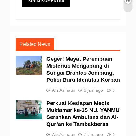
Related News
Geger! Mayat Perempuan
Misterius Mengapung di
Sungai Brantas Jombang,
Polisi Buru Identitas Korban
Alis Asmaun
6 jam ago
0
Perkuat Kesiapan Medis
Muktamar ke-35 NU, YANMU
Serahkan Ambulans dan Al-
Qur’an ke Tambakberas
Alis Asmaun
7 jam ago
0