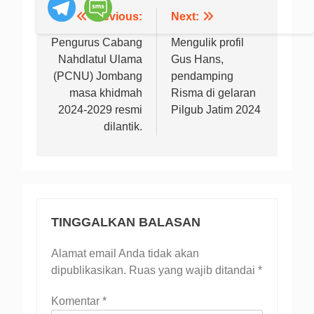
Previous:
Next:
Navigasi
pos
Pengurus Cabang
Mengulik profil
Nahdlatul Ulama
Gus Hans,
(PCNU) Jombang
pendamping
masa khidmah
Risma di gelaran
2024-2029 resmi
Pilgub Jatim 2024
dilantik.
TINGGALKAN BALASAN
Alamat email Anda tidak akan
dipublikasikan.
Ruas yang wajib ditandai
*
Komentar
*