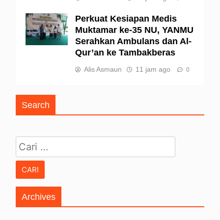
Perkuat Kesiapan Medis
Muktamar ke-35 NU, YANMU
Serahkan Ambulans dan Al-
Qur’an ke Tambakberas
Alis Asmaun
11 jam ago
0
Search
Cari untuk:
Archives