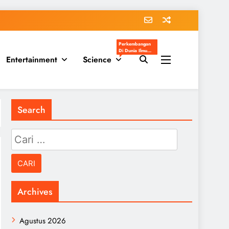
Perkembangan
Di Dunia Ilmu
Entertainment
Science
Pengetahuan
Populer
Search
Cari
untuk:
Archives
Agustus 2026