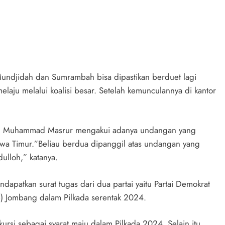
ndjidah dan Sumrambah bisa dipastikan berduet lagi
elaju melalui koalisi besar. Setelah kemunculannya di kantor
g Muhammad Masrur mengakui adanya undangan yang
awa Timur.”Beliau berdua dipanggil atas undangan yang
ulloh,” katanya.
patkan surat tugas dari dua partai yaitu Partai Demokrat
) Jombang dalam Pilkada serentak 2024.
kursi sebagai syarat maju dalam Pilkada 2024. Selain itu,