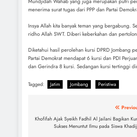
Mundjidah Wahab yang juga merupakan putri pen
menerima surat tugas dari PPP dan Partai Demokr
Insya Allah kita banyak teman yang bergabung.
ridho Allah SWT. Diberi keberkahan dan pertolon
Diketahui hasil perolehan kursi DPRD Jombang pe
Partai Demokrat mendapat 6 kursi dan PDI Perjuan
dan Gerindra 8 kursi. Sedangan kursi tertinggi di
Tagged:
Jatim
Jombang
Peristiwa
Navigasi
Previo
pos
Khofifah Ajak Syeikh Fadhil Al Jailani Bagikan Ku
Sukses Menuntut Ilmu pada Siswa Khadi