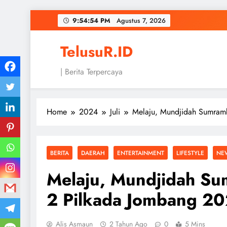
Skip
9:54:55 PM
Agustus 7, 2026
to
content
TelusuR.ID
| Berita Terpercaya
Home
2024
Juli
Melaju, Mundjidah Sumram
BERITA
DAERAH
ENTERTAINMENT
LIFESTYLE
NE
Melaju, Mundjidah Su
2 Pilkada Jombang 2
Alis Asmaun
2 Tahun Ago
0
5 Mins