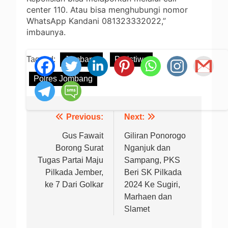
center 110. Atau bisa menghubungi nomor
WhatsApp Kandani 081323332022,”
imbaunya.
Tagged:
Jombang
Peristiwa
Polres Jombang
Previous:
Next:
Navigasi
pos
Gus Fawait
Giliran Ponorogo
Borong Surat
Nganjuk dan
Tugas Partai Maju
Sampang, PKS
Pilkada Jember,
Beri SK Pilkada
ke 7 Dari Golkar
2024 Ke Sugiri,
Marhaen dan
Slamet