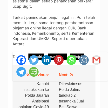
asistensi dalam setiap penanganan perkara,”
ucap Sigit.
Terkait penindakan pinjol ilegal ini, Polri telah
memiliki kerja sama tentang pemberantasan
pinjaman online ilegal dengan OJK, Bank
Indonesia, Kemenkominfo, serta Kementerian
Koperasi dan UMKM. Seperti diberitakan
Antara.
Tagged:
kapolri
nasional
Pinjol
Previous:
Next:
Navigasi
pos
Kapolri
Ditreskrimsus
instruksikan ke
Polda Jatim,
Polda Jajaran
tangkap 2
Antisipasi
tersangka Jual
lonjakan Covid-19
Beli Satwa