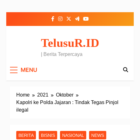
Skip to content
TelusuR.ID
| Berita Terpercaya
MENU
Home
2021
Oktober
Kapolri ke Polda Jajaran : Tindak Tegas Pinjol
ilegal
BERITA
BISNIS
NASIONAL
NEWS