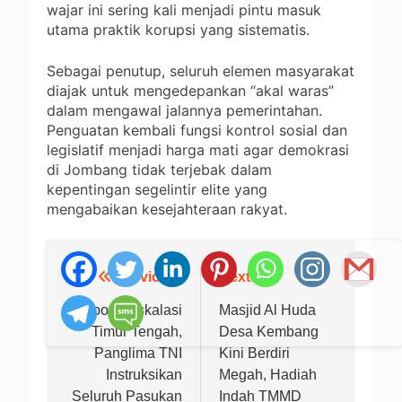
wajar ini sering kali menjadi pintu masuk
utama praktik korupsi yang sistematis.
Sebagai penutup, seluruh elemen masyarakat
diajak untuk mengedepankan “akal waras”
dalam mengawal jalannya pemerintahan.
Penguatan kembali fungsi kontrol sosial dan
legislatif menjadi harga mati agar demokrasi
di Jombang tidak terjebak dalam
kepentingan segelintir elite yang
mengabaikan kesejahteraan rakyat.
Previous:
Next:
Navigasi
pos
Respons Eskalasi
‎Masjid Al Huda
Timur Tengah,
Desa Kembang
Panglima TNI
Kini Berdiri
Instruksikan
Megah, Hadiah
Seluruh Pasukan
Indah TMMD