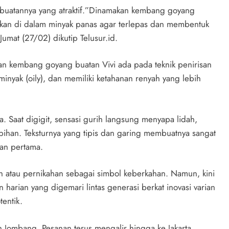
embuatannya yang atraktif.”Dinamakan kembang goyang
kan di dalam minyak panas agar terlepas dan membentuk
Jumat (27/02) dikutip Telusur.id.
n kembang goyang buatan Vivi ada pada teknik penirisan
rminyak (oily), dan memiliki ketahanan renyah yang lebih
. Saat digigit, sensasi gurih langsung menyapa lidah,
ebihan. Teksturnya yang tipis dan garing membuatnya sangat
tan pertama.
an atau pernikahan sebagai simbol keberkahan. Namun, kini
harian yang digemari lintas generasi berkat inovasi varian
entik.
ah Jombang. Pesanan terus mengalir hingga ke Jakarta,