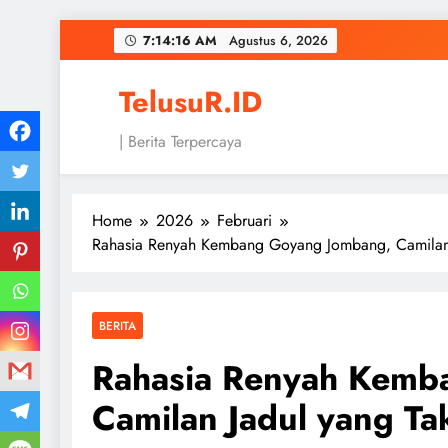
Skip
7:14:17 AM
Agustus 6, 2026
to
content
TelusuR.ID
| Berita Terpercaya
Home
2026
Februari
Rahasia Renyah Kembang Goyang Jombang, Camilan
BERITA
Rahasia Renyah Kemb
Camilan Jadul yang T