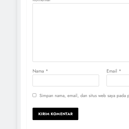
Nama
*
Email
*
Simpan nama, email, dan situs web saya pada p