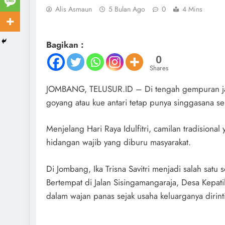
Alis Asmaun
5 Bulan Ago
0
4 Mins
Bagikan :
0
Shares
JOMBANG, TELUSUR.ID – Di tengah gempuran ja
goyang atau kue antari tetap punya singgasana se
Menjelang Hari Raya Idulfitri, camilan tradisiona
hidangan wajib yang diburu masyarakat.
Di Jombang, Ika Trisna Savitri menjadi salah satu
Bertempat di Jalan Sisingamangaraja, Desa Kepat
dalam wajan panas sejak usaha keluarganya dirin