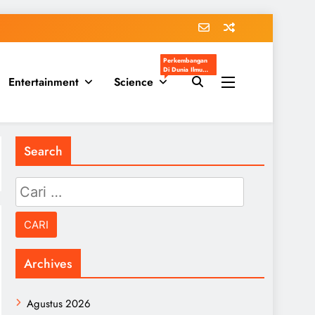
Perkembangan
Di Dunia Ilmu
Entertainment
Science
Pengetahuan
Populer
Search
Cari
untuk:
Archives
Agustus 2026