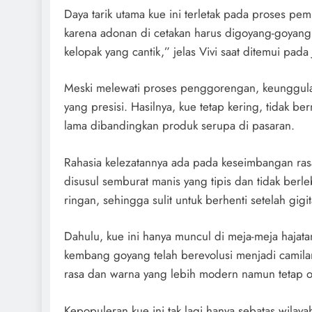
Daya tarik utama kue ini terletak pada proses p
karena adonan di cetakan harus digoyang-goyang
kelopak yang cantik,” jelas Vivi saat ditemui pada 
Meski melewati proses penggorengan, keunggula
yang presisi. Hasilnya, kue tetap kering, tidak be
lama dibandingkan produk serupa di pasaran.
Rahasia kelezatannya ada pada keseimbangan rasa
disusul semburat manis yang tipis dan tidak berl
ringan, sehingga sulit untuk berhenti setelah gigi
Dahulu, kue ini hanya muncul di meja-meja hajat
kembang goyang telah berevolusi menjadi camilan 
rasa dan warna yang lebih modern namun tetap ot
Kepopuleran kue ini tak lagi hanya sebatas wilay