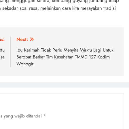
a yang menggugah selera, kembang goyang Jombang tetap
ekadar soal rasa, melainkan cara kita merayakan tradisi
us:
Next:
ntu
Ibu Karimah Tidak Perlu Menyita Waktu Lagi Untuk
gsa
Berobat Berkat Tim Kesehatan TMMD 127 Kodim
Wonogiri
s yang wajib ditandai
*