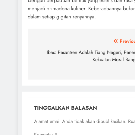
Dengan perpaduan bentuk yang estetis dan ras
menjadi primadona kuliner. Keberadaannya bukan s
dalam setiap gigitan renyahnya.
Navigasi
Previo
pos
Ibas: Pesantren Adalah Tiang Negeri, Pene
Kekuatan Moral Ban
TINGGALKAN BALASAN
Alamat email Anda tidak akan dipublikasikan.
Rua
Komentar
*