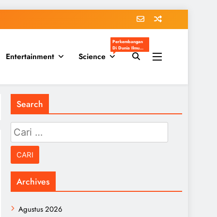
Perkembangan
Di Dunia Ilmu
Entertainment
Science
Pengetahuan
Populer
Search
Cari
untuk:
Archives
Agustus 2026