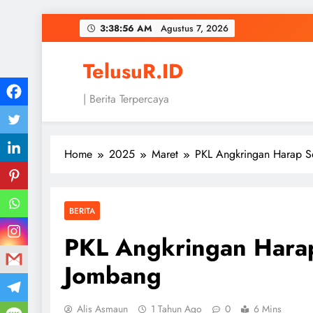
Skip
3:38:57 AM
Agustus 7, 2026
to
content
TelusuR.ID
| Berita Terpercaya
Home
2025
Maret
PKL Angkringan Harap So
BERITA
PKL Angkringan Harap 
Jombang
Alis Asmaun
1 Tahun Ago
0
6 Mins