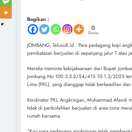
Bagikan :
0
Shares
JOMBANG, TelusuR.id : Para pedagang kopi ang
pembatasan berjualan di sepanjang jalur T atau j
Mereka meminta kebijaksanaan dari Bupati Jombang
Jombang No 100.3.3.2/54/415.10.1.3/2025 tent
Lima (PKL), yang dianggap tidak berkeadilan da
Kordinator PKL Angkringan, Muhammad Afandi m
tidak di perbolehkan berjualan di area zona me
rumah bersama.
“Kini para pedagang angkringan telah membentu