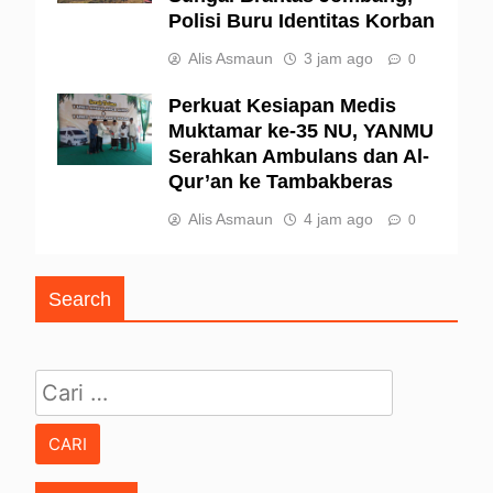
Polisi Buru Identitas Korban
Alis Asmaun
3 jam ago
0
Perkuat Kesiapan Medis
Muktamar ke-35 NU, YANMU
Serahkan Ambulans dan Al-
Qur’an ke Tambakberas
Alis Asmaun
4 jam ago
0
Search
Cari untuk: