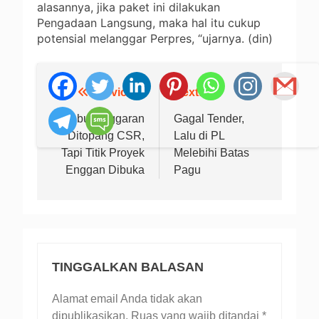
alasannya, jika paket ini dilakukan
Pengadaan Langsung, maka hal itu cukup
potensial melanggar Perpres, “ujarnya. (din)
Previous:
Next:
Navigasi
pos
Sebut Anggaran
Gagal Tender,
Ditopang CSR,
Lalu di PL
Tapi Titik Proyek
Melebihi Batas
Enggan Dibuka
Pagu
TINGGALKAN BALASAN
Alamat email Anda tidak akan
dipublikasikan.
Ruas yang wajib ditandai
*