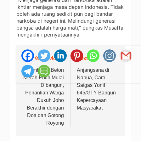
ikhtiar menjaga masa depan Indonesia. Tidak
boleh ada ruang sedikit pun bagi bandar
narkoba di negeri ini. Melindungi generasi
bangsa adalah harga mati,” pungkas Musaffa
mengakhiri pernyataannya.
Previous:
Next:
Navigasi
pos
Jembatan Beton
Anjangsana di
Merah Putih Mulai
Napua, Cara
Dibangun,
Satgas Yonif
Penantian Warga
645/GTY Bangun
Dukuh Joho
Kepercayaan
Berakhir dengan
Masyarakat
Doa dan Gotong
Royong