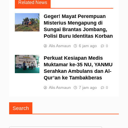
Related News
Geger! Mayat Perempuan
Misterius Mengapung di
Sungai Brantas Jombang,
Polisi Buru Identitas Korban
Alis Asmaun
6 jam ago
0
Perkuat Kesiapan Medis
Muktamar ke-35 NU, YANMU
Serahkan Ambulans dan Al-
Qur’an ke Tambakberas
Alis Asmaun
7 jam ago
0
Search
Cari untuk: