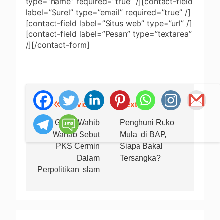
type=”name” required=”true” /][contact-field
label=”Surel” type=”email” required=”true” /]
[contact-field label=”Situs web” type=”url” /]
[contact-field label=”Pesan” type=”textarea”
/][/contact-form]
Previous:
Next:
Navigasi
pos
KH Ghozi Wahib
Penghuni Ruko
Wahab Sebut
Mulai di BAP,
PKS Cermin
Siapa Bakal
Dalam
Tersangka?
Perpolitikan Islam