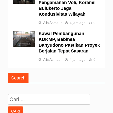
Pengamanan Voli, Koramil
Bulukerto Jaga
Kondusivitas Wilayah
Alis Asmaun
4 jam ago
0
Kawal Pembangunan
KDKMP, Babinsa
Banyudono Pastikan Proyek
Berjalan Tepat Sasaran
Alis Asmaun
4 jam ago
0
Search
Cari untuk: