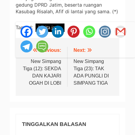
gedung DPRD Jatim, beserta ruangan
Kasubag Risalah, Afif di lantai yang sama. (*)
Tagged:
berita jatim
Previous:
Next:
Navigasi
pos
New Simpang
New Simpang
Tiga (12): SEKDA
Tiga (23): TAK
DAN KAJARI
ADA PUNGLI DI
OGAH DI LOBI
SIMPANG TIGA
TINGGALKAN BALASAN