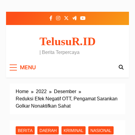
Skip to content
TelusuR.ID
| Berita Terpercaya
MENU
Home
2022
Desember
Reduksi Efek Negatif OTT, Pengamat Sarankan
Golkar Nonaktifkan Sahat
BERITA
DAERAH
KRIMINAL
NASIONAL